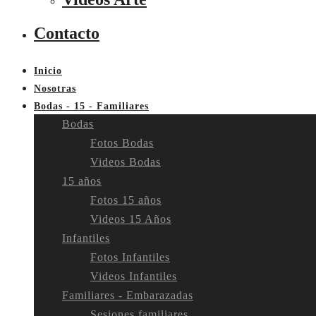
Contacto
Inicio
Nosotras
Bodas - 15 - Familiares
Bodas
Fotos Bodas
Videos Bodas
15 años
Fotos 15 años
Videos 15 Años
Infantiles
Fotos Infantiles
Videos Infantiles
Familiares - Embarazadas
Sesiones familiares