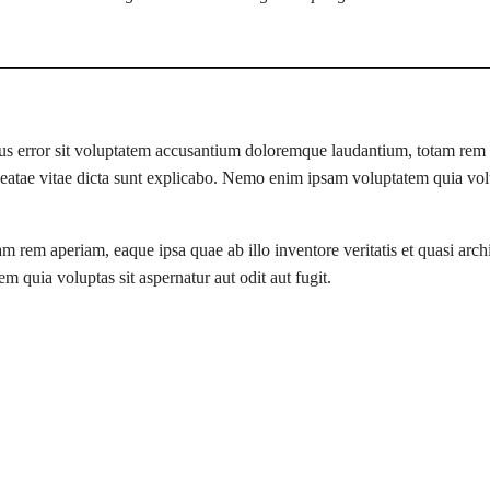
atus error sit voluptatem accusantium doloremque laudantium, totam rem 
 beatae vitae dicta sunt explicabo. Nemo enim ipsam voluptatem quia volup
em aperiam, eaque ipsa quae ab illo inventore veritatis et quasi archit
quia voluptas sit aspernatur aut odit aut fugit.