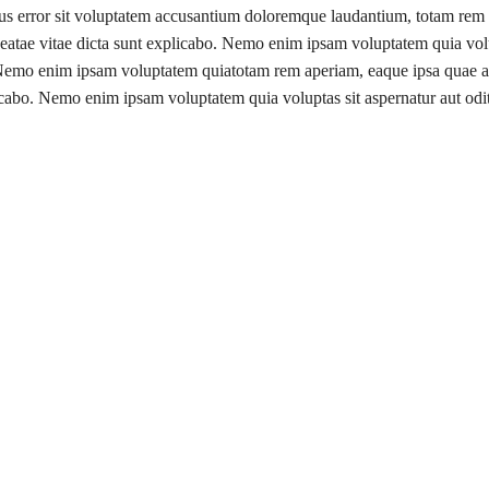
atus error sit voluptatem accusantium doloremque laudantium, totam rem 
 beatae vitae dicta sunt explicabo. Nemo enim ipsam voluptatem quia volup
emo enim ipsam voluptatem quiatotam rem aperiam, eaque ipsa quae ab i
licabo. Nemo enim ipsam voluptatem quia voluptas sit aspernatur aut odit