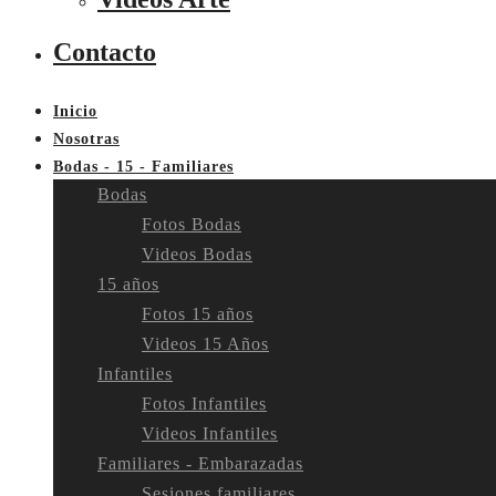
Contacto
Inicio
Nosotras
Bodas - 15 - Familiares
Bodas
Fotos Bodas
Videos Bodas
15 años
Fotos 15 años
Videos 15 Años
Infantiles
Fotos Infantiles
Videos Infantiles
Familiares - Embarazadas
Sesiones familiares